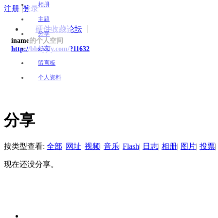
相册
注册
|
登录
主题
硬件收藏论坛
分享
iname的个人空间
好友
http://bbs.yjfy.com/?11632
留言板
个人资料
分享
按类型查看:
全部
|
网址
|
视频
|
音乐
|
Flash
|
日志
|
相册
|
图片
|
投票
|
现在还没分享。