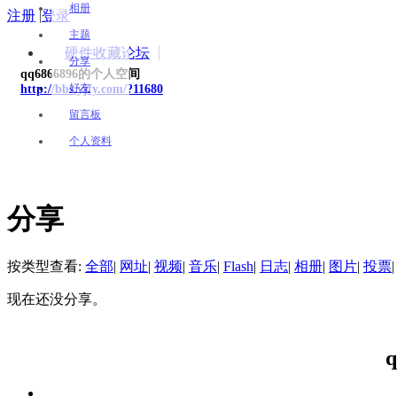
相册
注册
|
登录
主题
硬件收藏论坛
分享
qq6866896的个人空间
好友
http://bbs.yjfy.com/?11680
留言板
个人资料
分享
按类型查看:
全部
|
网址
|
视频
|
音乐
|
Flash
|
日志
|
相册
|
图片
|
投票
|
现在还没分享。
q