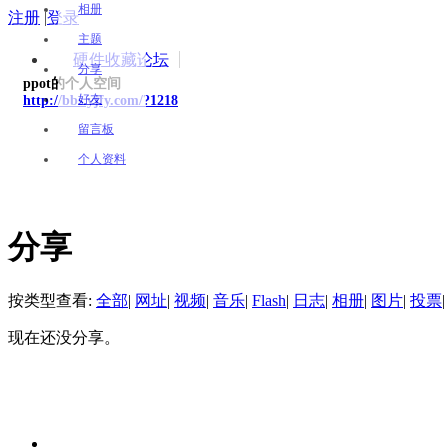
相册
注册
|
登录
主题
硬件收藏论坛
分享
ppot的个人空间
好友
http://bbs.yjfy.com/?1218
留言板
个人资料
分享
按类型查看:
全部
|
网址
|
视频
|
音乐
|
Flash
|
日志
|
相册
|
图片
|
投票
|
现在还没分享。