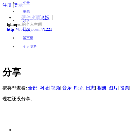
相册
注册
|
登录
主题
硬件收藏论坛
分享
tghnqesl的个人空间
好友
http://bbs.yjfy.com/?1221
留言板
个人资料
分享
按类型查看:
全部
|
网址
|
视频
|
音乐
|
Flash
|
日志
|
相册
|
图片
|
投票
|
现在还没分享。