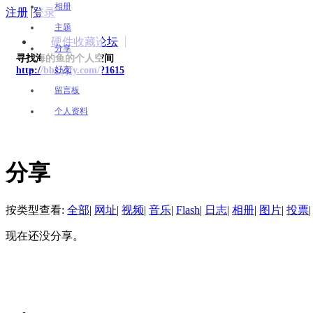
相册
注册
|
登录
主题
硬件收藏论坛
分享
寻找海的鱼的个人空间
好友
http://bbs.yjfy.com/?1615
留言板
个人资料
分享
按类型查看:
全部
|
网址
|
视频
|
音乐
|
Flash
|
日志
|
相册
|
图片
|
投票
|
现在还没分享。