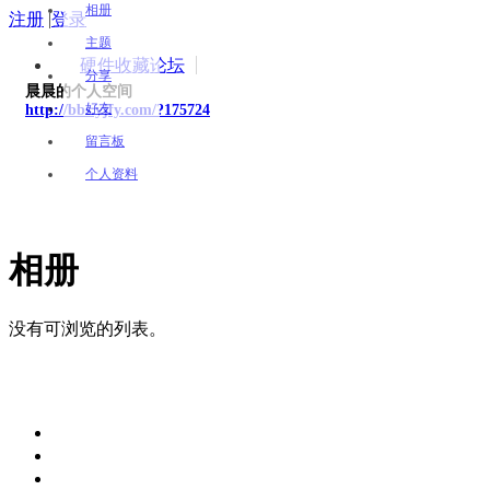
相册
注册
|
登录
主题
硬件收藏论坛
分享
晨晨的个人空间
好友
http://bbs.yjfy.com/?175724
留言板
个人资料
相册
没有可浏览的列表。