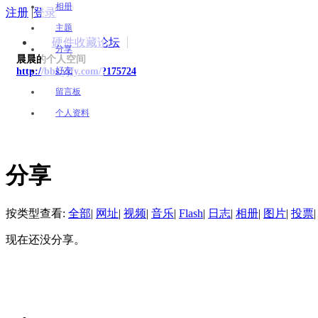
相册
注册
|
登录
主题
硬件收藏论坛
分享
晨晨的个人空间
好友
http://bbs.yjfy.com/?175724
留言板
个人资料
分享
按类型查看:
全部
|
网址
|
视频
|
音乐
|
Flash
|
日志
|
相册
|
图片
|
投票
|
现在还没分享。