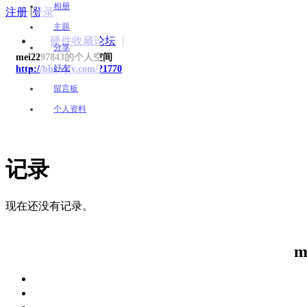
相册
注册
|
登录
主题
硬件收藏论坛
分享
mei2297843的个人空间
好友
http://bbs.yjfy.com/?1770
留言板
个人资料
记录
现在还没有记录。
m