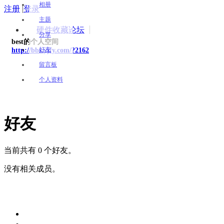
相册
注册
|
登录
主题
硬件收藏论坛
分享
best的个人空间
好友
http://bbs.yjfy.com/?2162
留言板
个人资料
好友
当前共有 0 个好友。
没有相关成员。