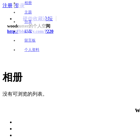
相册
注册
|
登录
主题
硬件收藏论坛
分享
woodcutter的个人空间
好友
http://bbs.yjfy.com/?220
留言板
个人资料
相册
没有可浏览的列表。
w