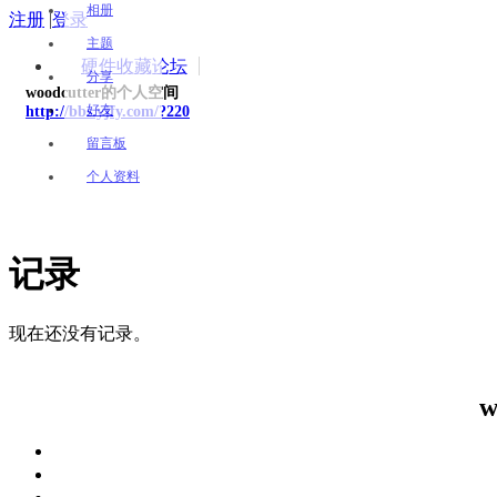
相册
注册
|
登录
主题
硬件收藏论坛
分享
woodcutter的个人空间
好友
http://bbs.yjfy.com/?220
留言板
个人资料
记录
现在还没有记录。
w