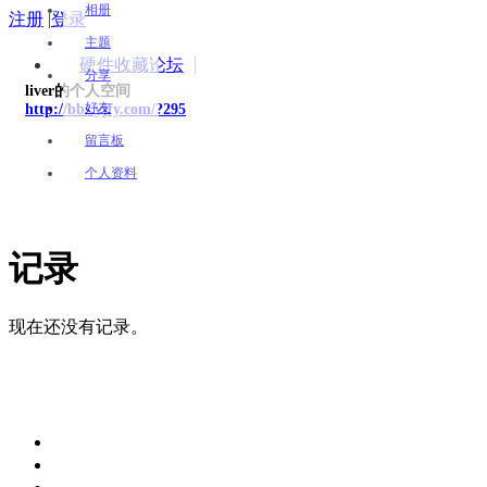
相册
注册
|
登录
主题
硬件收藏论坛
分享
liver的个人空间
好友
http://bbs.yjfy.com/?295
留言板
个人资料
记录
现在还没有记录。