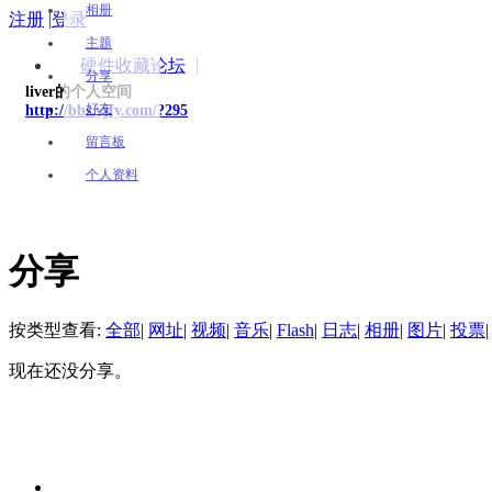
相册
注册
|
登录
主题
硬件收藏论坛
分享
liver的个人空间
好友
http://bbs.yjfy.com/?295
留言板
个人资料
分享
按类型查看:
全部
|
网址
|
视频
|
音乐
|
Flash
|
日志
|
相册
|
图片
|
投票
|
现在还没分享。