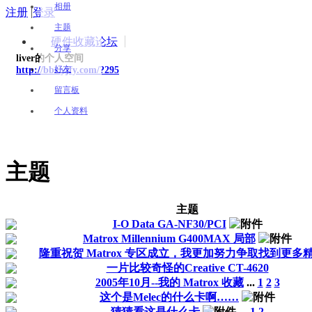
相册
注册
|
登录
主题
硬件收藏论坛
分享
liver的个人空间
好友
http://bbs.yjfy.com/?295
留言板
个人资料
主题
主题
I-O Data GA-NF30/PCI
Matrox Millennium G400MAX 局部
隆重祝贺 Matrox 专区成立，我更加努力争取找到更多
一片比较奇怪的Creative CT-4620
2005年10月--我的 Matrox 收藏
...
1
2
3
这个是Melec的什么卡啊……
猜猜看这是什么卡
...
1
2