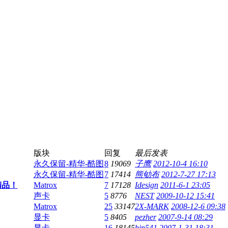
版块
回复
最后发表
永久保留-精华-酷图
8
19069
子鹰
2012-10-4 16:10
永久保留-精华-酷图
7
17414
熊劬布
2012-7-27 17:13
精品！
Matrox
7
17128
Idesign
2011-6-1 23:05
声卡
5
8776
NEST
2009-10-12 15:41
Matrox
25
33147
2X-MARK
2008-12-6 09:38
显卡
5
8405
pezher
2007-9-14 08:29
显卡
16
18145
bin541
2007-1-31 18:31