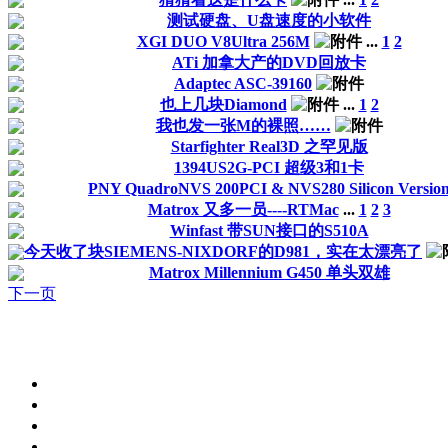
测试硬盘、U盘速度的小软件
XGI DUO V8Ultra 256M
...
1
2
ATi 加拿大产的DVD回放卡
Adaptec ASC-39160
也上几块Diamond
...
1
2
我也发一张M的裸照……
Starfighter Real3D 之罕见版
1394US2G-PCI 超级3和1卡
PNY QuadroNVS 200PCI & NVS280 Silicon Versio
Matrox 又多一员----RTMac
...
1
2
3
Winfast 带SUN接口的S510A
今天收了块SIEMENS-NIXDORF的D981，实在太漂亮了
Matrox Millennium G450 单头双雄
下一页