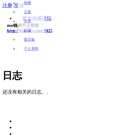
相册
注册
|
登录
主题
硬件收藏论坛
分享
mu钱的个人空间
好友
http://bbs.yjfy.com/?425
留言板
个人资料
日志
还没有相关的日志。.