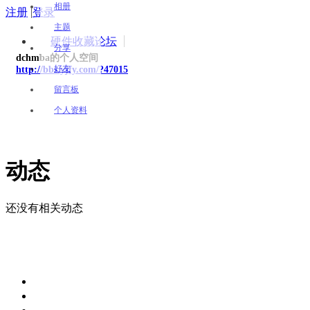
相册
注册
|
登录
主题
硬件收藏论坛
分享
dchmba的个人空间
好友
http://bbs.yjfy.com/?47015
留言板
个人资料
动态
还没有相关动态