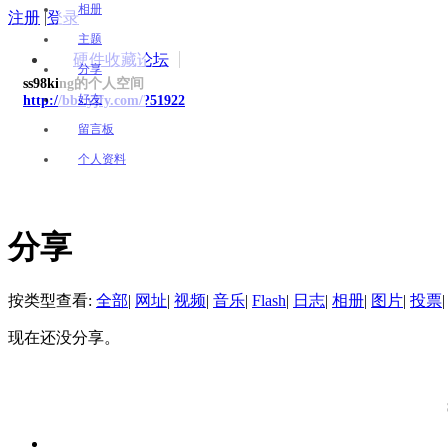
相册
注册
|
登录
主题
硬件收藏论坛
分享
ss98king的个人空间
好友
http://bbs.yjfy.com/?51922
留言板
个人资料
分享
按类型查看:
全部
|
网址
|
视频
|
音乐
|
Flash
|
日志
|
相册
|
图片
|
投票
|
现在还没分享。