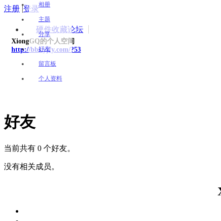
相册
注册
|
登录
主题
硬件收藏论坛
分享
XiongGQ的个人空间
好友
http://bbs.yjfy.com/?53
留言板
个人资料
好友
当前共有 0 个好友。
没有相关成员。