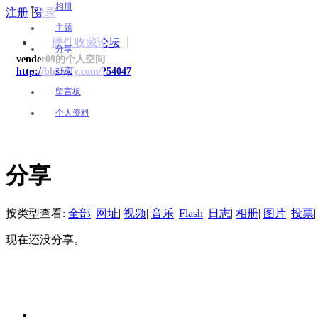
相册
注册
|
登录
主题
硬件收藏论坛
分享
vender09的个人空间
好友
http://bbs.yjfy.com/?54047
留言板
个人资料
分享
按类型查看:
全部
|
网址
|
视频
|
音乐
|
Flash
|
日志
|
相册
|
图片
|
投票
|
现在还没分享。