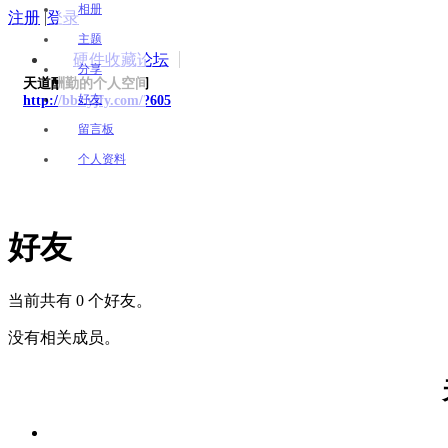
相册
注册
|
登录
主题
硬件收藏论坛
分享
天道酬勤的个人空间
好友
http://bbs.yjfy.com/?605
留言板
个人资料
好友
当前共有 0 个好友。
没有相关成员。