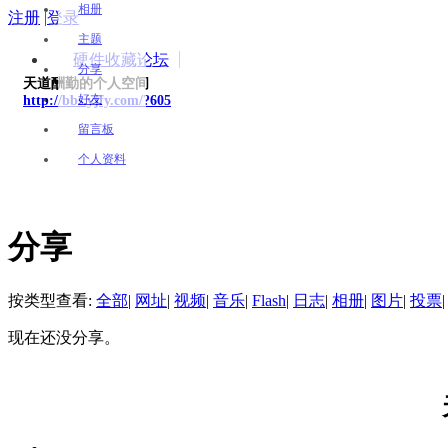
相册
注册
|
登录
主题
硬件收藏论坛
分享
天道酬勤的个人空间
好友
http://bbs.yjfy.com/?605
留言板
个人资料
分享
按类型查看:
全部
|
网址
|
视频
|
音乐
|
Flash
|
日志
|
相册
|
图片
|
投票
|
现在还没分享。