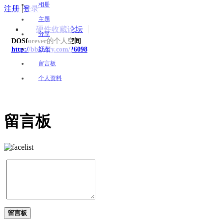
相册
注册
|
登录
主题
硬件收藏论坛
分享
DOSforever的个人空间
好友
http://bbs.yjfy.com/?6098
留言板
个人资料
留言板
留言板