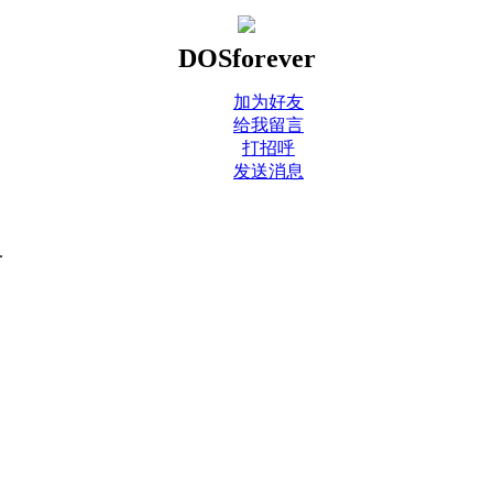
DOSforever
加为好友
给我留言
打招呼
发送消息
.