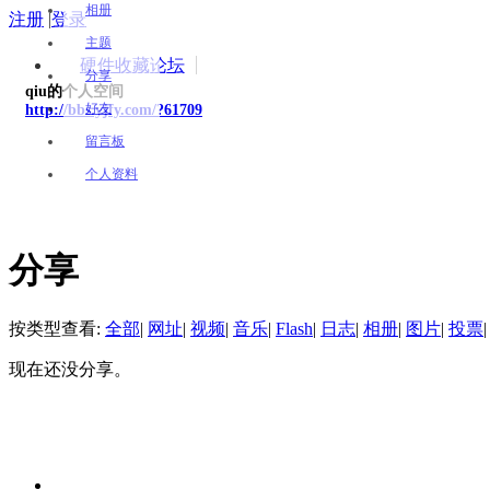
相册
注册
|
登录
主题
硬件收藏论坛
分享
qiu的个人空间
好友
http://bbs.yjfy.com/?61709
留言板
个人资料
分享
按类型查看:
全部
|
网址
|
视频
|
音乐
|
Flash
|
日志
|
相册
|
图片
|
投票
|
现在还没分享。