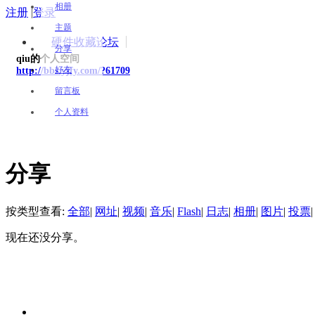
相册
注册
|
登录
主题
硬件收藏论坛
分享
qiu的个人空间
好友
http://bbs.yjfy.com/?61709
留言板
个人资料
分享
按类型查看:
全部
|
网址
|
视频
|
音乐
|
Flash
|
日志
|
相册
|
图片
|
投票
|
现在还没分享。