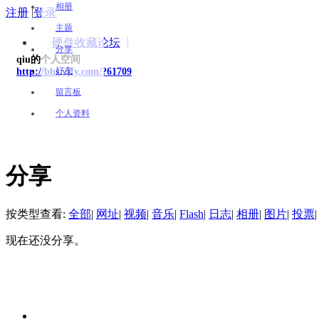
相册
注册
|
登录
主题
硬件收藏论坛
分享
qiu的个人空间
好友
http://bbs.yjfy.com/?61709
留言板
个人资料
分享
按类型查看:
全部
|
网址
|
视频
|
音乐
|
Flash
|
日志
|
相册
|
图片
|
投票
|
现在还没分享。