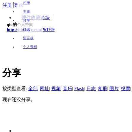
相册
注册
|
登录
主题
硬件收藏论坛
分享
qiu的个人空间
好友
http://bbs.yjfy.com/?61709
留言板
个人资料
分享
按类型查看:
全部
|
网址
|
视频
|
音乐
|
Flash
|
日志
|
相册
|
图片
|
投票
|
现在还没分享。