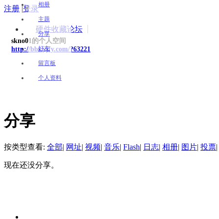
相册
注册
|
登录
主题
硬件收藏论坛
分享
skno01的个人空间
好友
http://bbs.yjfy.com/?63221
留言板
个人资料
分享
按类型查看:
全部
|
网址
|
视频
|
音乐
|
Flash
|
日志
|
相册
|
图片
|
投票
|
现在还没分享。