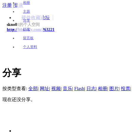
相册
注册
|
登录
主题
硬件收藏论坛
分享
skno01的个人空间
好友
http://bbs.yjfy.com/?63221
留言板
个人资料
分享
按类型查看:
全部
|
网址
|
视频
|
音乐
|
Flash
|
日志
|
相册
|
图片
|
投票
|
现在还没分享。