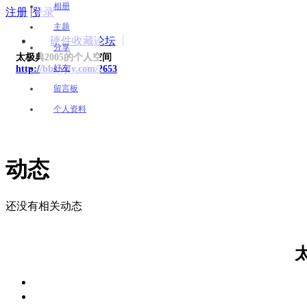
相册
注册
|
登录
主题
硬件收藏论坛
分享
太极典2005的个人空间
好友
http://bbs.yjfy.com/?653
留言板
个人资料
动态
还没有相关动态
太