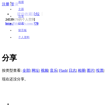
相册
注册
|
登录
主题
硬件收藏论坛
分享
24539670的个人空间
好友
http://bbs.yjfy.com/?70
留言板
个人资料
分享
按类型查看:
全部
|
网址
|
视频
|
音乐
|
Flash
|
日志
|
相册
|
图片
|
投票
|
现在还没分享。