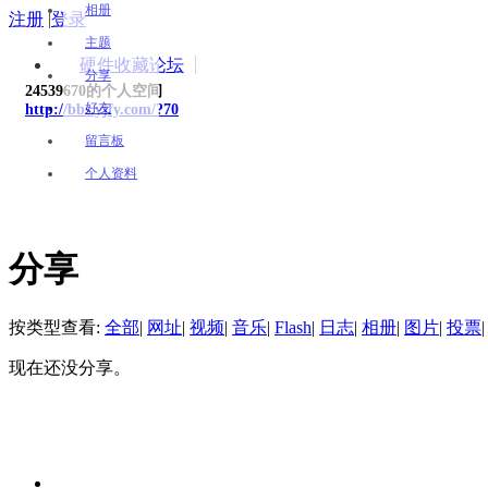
相册
注册
|
登录
主题
硬件收藏论坛
分享
24539670的个人空间
好友
http://bbs.yjfy.com/?70
留言板
个人资料
分享
按类型查看:
全部
|
网址
|
视频
|
音乐
|
Flash
|
日志
|
相册
|
图片
|
投票
|
现在还没分享。