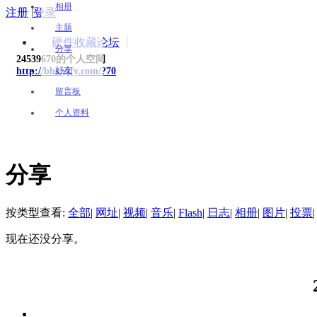
相册
注册
|
登录
主题
硬件收藏论坛
分享
24539670的个人空间
好友
http://bbs.yjfy.com/?70
留言板
个人资料
分享
按类型查看:
全部
|
网址
|
视频
|
音乐
|
Flash
|
日志
|
相册
|
图片
|
投票
|
现在还没分享。