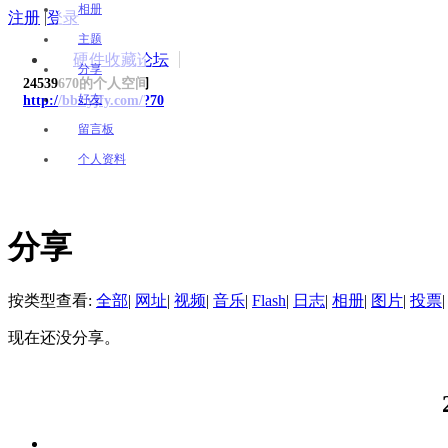
相册
注册
|
登录
主题
硬件收藏论坛
分享
24539670的个人空间
好友
http://bbs.yjfy.com/?70
留言板
个人资料
分享
按类型查看:
全部
|
网址
|
视频
|
音乐
|
Flash
|
日志
|
相册
|
图片
|
投票
|
现在还没分享。