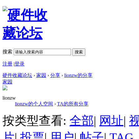
搜索
搜索
注册
|
登录
硬件收藏论坛
›
家园
›
分享
›
lionzw的分享
家园
lionzw
lionzw的个人空间
›
TA的所有分享
按类型查看:
全部
|
网址
|
片
|
投票
|
用户
|
帖子
|
TAG