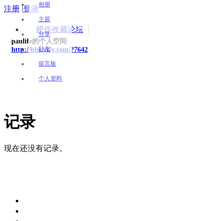
相册
注册
|
登录
主题
硬件收藏论坛
分享
paulife的个人空间
好友
http://bbs.yjfy.com/?7642
留言板
个人资料
记录
现在还没有记录。