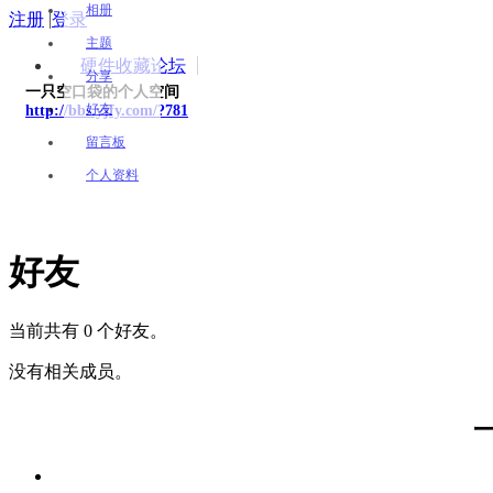
相册
注册
|
登录
主题
硬件收藏论坛
分享
一只空口袋的个人空间
好友
http://bbs.yjfy.com/?781
留言板
个人资料
好友
当前共有 0 个好友。
没有相关成员。