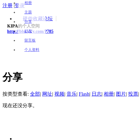
相册
注册
|
登录
主题
硬件收藏论坛
分享
KIPA的个人空间
好友
http://bbs.yjfy.com/?785
留言板
个人资料
分享
按类型查看:
全部
|
网址
|
视频
|
音乐
|
Flash
|
日志
|
相册
|
图片
|
投票
|
现在还没分享。