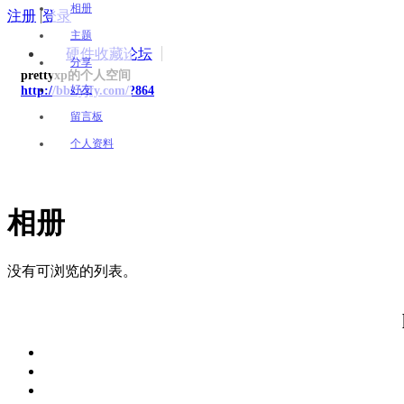
相册
注册
|
登录
主题
硬件收藏论坛
分享
prettyxp的个人空间
好友
http://bbs.yjfy.com/?864
留言板
个人资料
相册
没有可浏览的列表。