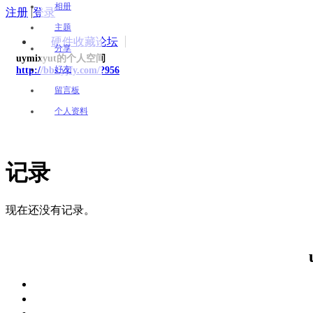
相册
注册
|
登录
主题
硬件收藏论坛
分享
uymixyut的个人空间
好友
http://bbs.yjfy.com/?956
留言板
个人资料
记录
现在还没有记录。