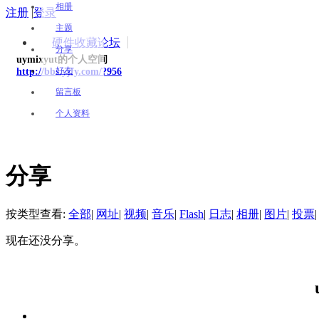
相册
注册
|
登录
主题
硬件收藏论坛
分享
uymixyut的个人空间
好友
http://bbs.yjfy.com/?956
留言板
个人资料
分享
按类型查看:
全部
|
网址
|
视频
|
音乐
|
Flash
|
日志
|
相册
|
图片
|
投票
|
现在还没分享。