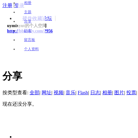
相册
注册
|
登录
主题
硬件收藏论坛
分享
uymixyut的个人空间
好友
http://bbs.yjfy.com/?956
留言板
个人资料
分享
按类型查看:
全部
|
网址
|
视频
|
音乐
|
Flash
|
日志
|
相册
|
图片
|
投票
|
现在还没分享。