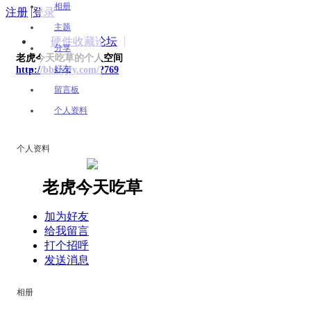
相册
注册
|
登录
主题
硬件收藏论坛
分享
老虎今天吃草的个人空间
好友
http://bbs.yjfy.com/?769
留言板
个人资料
个人资料
老虎今天吃草
加为好友
给我留言
打个招呼
发送消息
相册