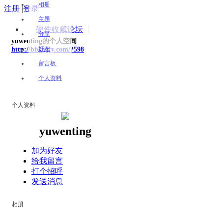
相册
注册
|
登录
主题
硬件收藏论坛
分享
yuwenting的个人空间
好友
http://bbs.yjfy.com/?598
留言板
个人资料
个人资料
yuwenting
加为好友
给我留言
打个招呼
发送消息
相册