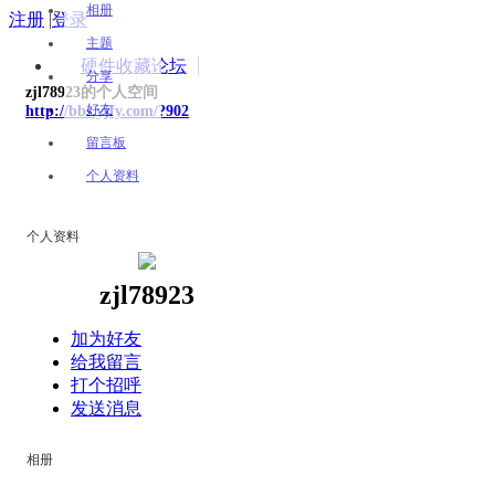
相册
注册
|
登录
主题
硬件收藏论坛
分享
zjl78923的个人空间
好友
http://bbs.yjfy.com/?902
留言板
个人资料
个人资料
zjl78923
加为好友
给我留言
打个招呼
发送消息
相册