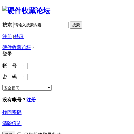
搜索
搜索
注册
|
登录
硬件收藏论坛
›
登录
帐 号 ：
密 码 ：
没有帐号？
注册
找回密码
清除痕迹