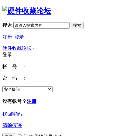
搜索
搜索
注册
|
登录
硬件收藏论坛
›
登录
帐 号 ：
密 码 ：
没有帐号？
注册
找回密码
清除痕迹