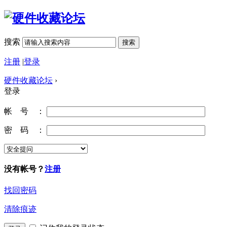
搜索
搜索
注册
|
登录
硬件收藏论坛
›
登录
帐 号 ：
密 码 ：
没有帐号？
注册
找回密码
清除痕迹