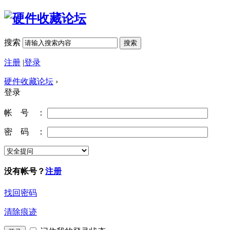
搜索
搜索
注册
|
登录
硬件收藏论坛
›
登录
帐 号 ：
密 码 ：
没有帐号？
注册
找回密码
清除痕迹