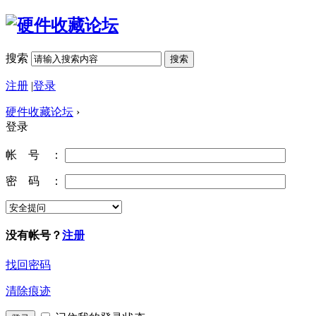
搜索
搜索
注册
|
登录
硬件收藏论坛
›
登录
帐 号 ：
密 码 ：
没有帐号？
注册
找回密码
清除痕迹