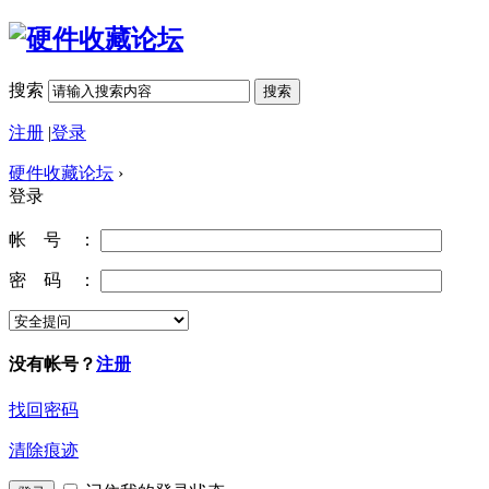
搜索
搜索
注册
|
登录
硬件收藏论坛
›
登录
帐 号 ：
密 码 ：
没有帐号？
注册
找回密码
清除痕迹